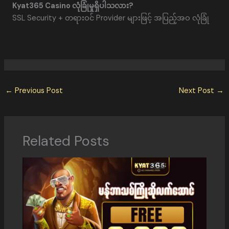
Kyat365 Casino လုံခြုံမှုရှိပါသလား?
SSL Security + တရားဝင် Provider များဖြင့် အပြည့်အဝ လုံခြုံ
←
Previous Post
Next Post
→
Related Posts