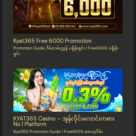
Kyat365 Free 6000 Promotion
Promotion Guide
,
ဂိမ်းလမ်းညွန်
,
ပရိုမိုးရှင်း
/
Free6000
,
ပရိုမိုး
ရှင်း
KYAT365 Casino – အွန်လိုင်းလောင်းကစား
No.1 Platform
Kyat365
,
Promotion Guide
/
Free6000
,
စလော့ဂိမ်း