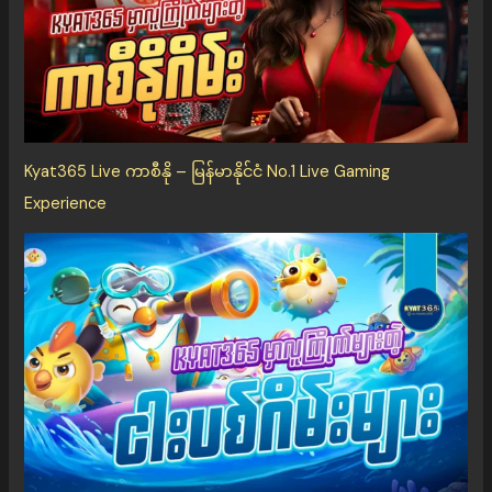
Kyat365 Live ကာစီနို – မြန်မာနိုင်ငံ No.1 Live Gaming
Experience