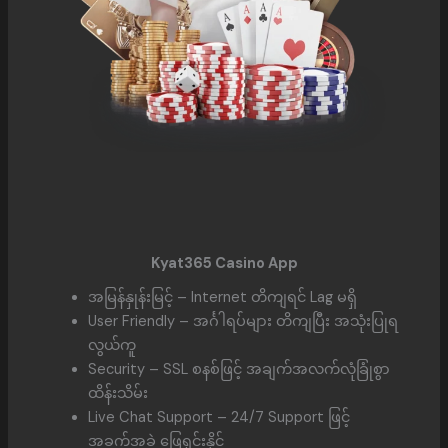
Kyat365 Casino App
အမြန်နှုန်းမြင့် – Internet တိကျရင် Lag မရှိ
User Friendly – အင်္ဂါရပ်များ တိကျပြီး အသုံးပြုရ
လွယ်ကူ
Security – SSL စနစ်ဖြင့် အချက်အလက်လုံခြုံစွာ
ထိန်းသိမ်း
Live Chat Support – 24/7 Support ဖြင့်
အခက်အခဲ ဖြေရှင်းနိုင်