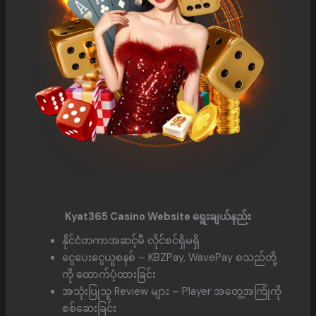
Kyat365 Casino Website ရွေးချယ်နည်း
နိုင်ငံတကာအဆင့်မီ လိုင်စင်ရှိမရှိ
ငွေပေးငွေယူစနစ် – KBZPay, WavePay စသည်တို့
ကို ထောက်ပံ့ထားခြင်း
အသုံးပြုသူ Review များ – Player အတွေ့အကြုံကို
စစ်ဆေးခြင်း