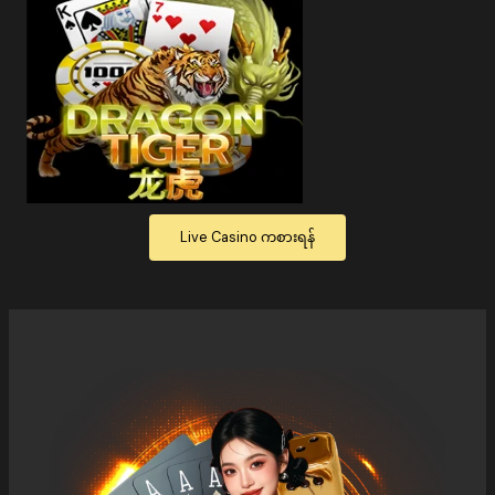
Live Casino ကစားရန်