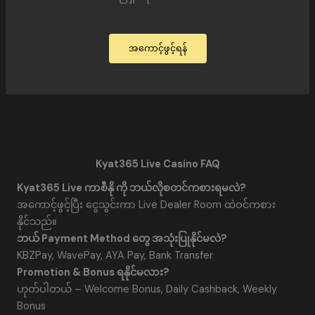
အကောင့်ဖွင့်ရန်
Kyat365 Live Casino FAQ
Kyat365 Live ကာစီနို ကို ဘယ်လိုစတင်ကစားရမလဲ?
အကောင့်ဖွင့်ပြီး ငွေသွင်းကာ Live Dealer Room ထဲဝင်ကစား
နိုင်သည်။
ဘယ် Payment Method တွေ အသုံးပြုနိုင်မလဲ?
KBZPay, WavePay, AYA Pay, Bank Transfer
Promotion & Bonus ရနိုင်မလား?
ဟုတ်ပါတယ် – Welcome Bonus, Daily Cashback, Weekly
Bonus