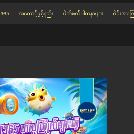
t365
အကောင့်ဖွင့်နည်း
မိတ်ဖက်ပါတနာများ
ဂိမ်းအကြေ