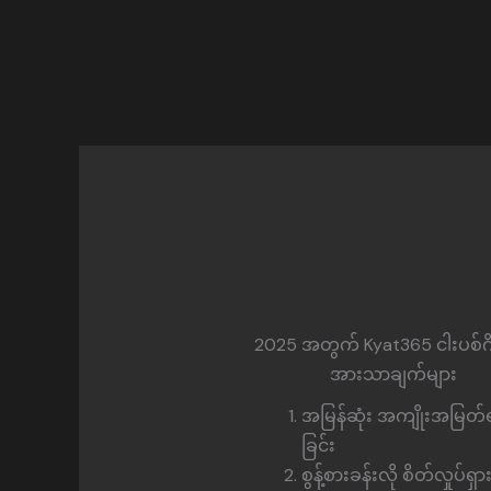
2025 အတွက် Kyat365 ငါးပစ်ဂ
အားသာချက်များ
အမြန်ဆုံး အကျိုးအမြတ်ရန
ခြင်း
စွန့်စားခန်းလို စိတ်လှုပ်ရှာ