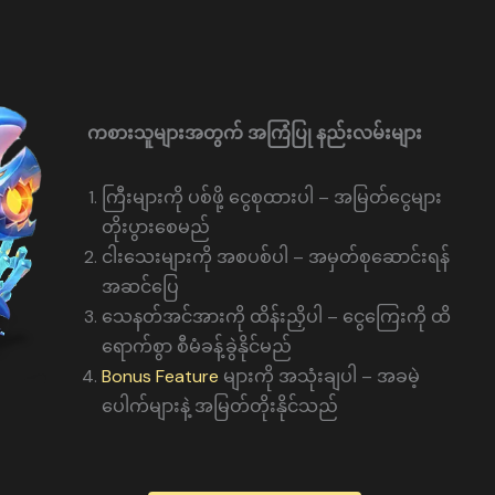
ကစားသူများအတွက် အကြံပြု နည်းလမ်းများ
ကြီးများကို ပစ်ဖို့ ငွေစုထားပါ – အမြတ်ငွေများ
တိုးပွားစေမည်
ငါးသေးများကို အစပစ်ပါ – အမှတ်စုဆောင်းရန်
အဆင်ပြေ
သေနတ်အင်အားကို ထိန်းညှိပါ – ငွေကြေးကို ထိ
ရောက်စွာ စီမံခန့်ခွဲနိုင်မည်
Bonus Feature
များကို အသုံးချပါ – အခမဲ့
ပေါက်များနဲ့ အမြတ်တိုးနိုင်သည်