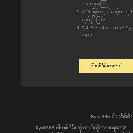
အတွေ့အကြုံ
APK ဖြင့် လွယ်လင့်တကူ In
လုပ်နိုင်ခြင်း
SSL Security + Auto Sy
24/7
ငါးပစ်ဂိမ်းကစားပါ
Kyat365 ငါးပစ်ဂိမ
Kyat365 ငါးပစ်ဂိမ်းကို ဘယ်လိုကစားရမလဲ?