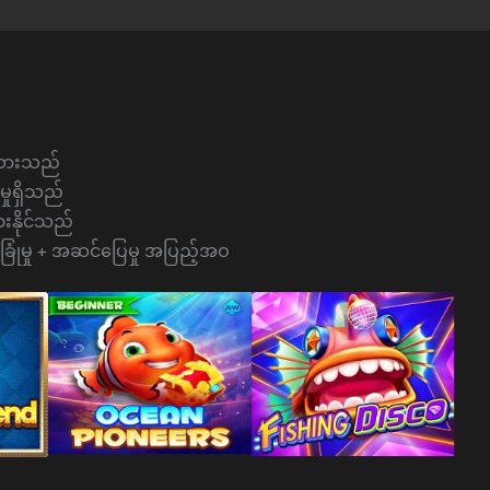
ံ့ထားသည်
်မှုရှိသည်
းနိုင်သည်
လုံခြုံမှု + အဆင်ပြေမှု အပြည့်အဝ