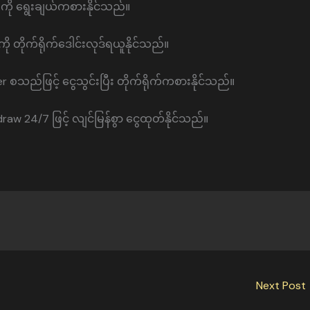
်းကို ရွေးချယ်ကစားနိုင်သည်။
ို တိုက်ရိုက်ဒေါင်းလုဒ်ရယူနိုင်သည်။
စသည်ဖြင့် ငွေသွင်းပြီး တိုက်ရိုက်ကစားနိုင်သည်။
raw 24/7 ဖြင့် လျင်မြန်စွာ ငွေထုတ်နိုင်သည်။
Next Post