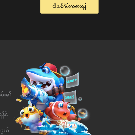
ငါးပစ်ဂိမ်းကစားရန်
ိမ်း၏
ိုင်
းဖွယ်