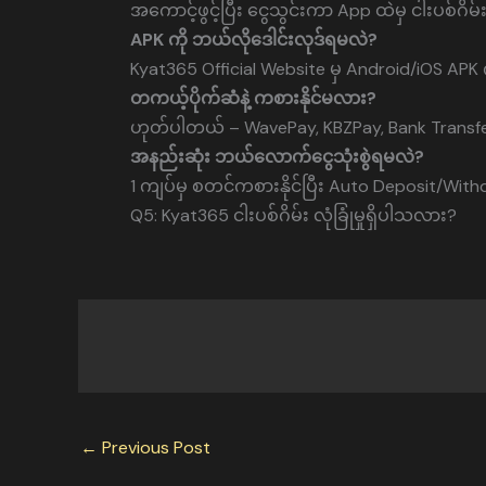
အကောင့်ဖွင့်ပြီး ငွေသွင်းကာ App ထဲမှ ငါးပစ်ဂိမ
APK ကို ဘယ်လိုဒေါင်းလုဒ်ရမလဲ?
Kyat365 Official Website မှ Android/iOS APK က
တကယ့်ပိုက်ဆံနဲ့ ကစားနိုင်မလား?
ဟုတ်ပါတယ် – WavePay, KBZPay, Bank Transfer 
အနည်းဆုံး ဘယ်လောက်ငွေသုံးစွဲရမလဲ?
1 ကျပ်မှ စတင်ကစားနိုင်ပြီး Auto Deposit/Withd
Q5: Kyat365 ငါးပစ်ဂိမ်း လုံခြုံမှုရှိပါသလား?
←
Previous Post