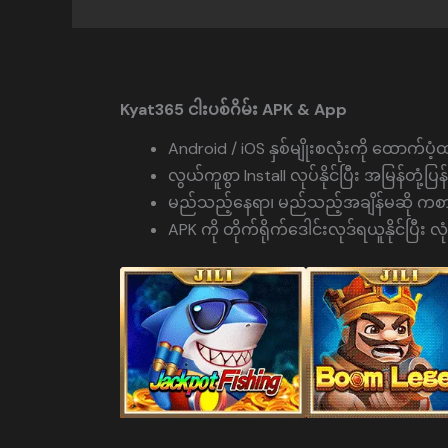
Kyat365 ငါးပစ်ဂိမ်း APK & App
Android / iOS နှစ်မျိုးစလုံးကို ထောက်ပ
လွယ်ကူစွာ Install လုပ်နိုင်ပြီး အမြန်တုံ့ပြန
မည်သည့်နေရာ၊ မည်သည့်အချိန်မဆို ကစာ
APK ကို တိုက်ရိုက်ဒေါင်းလုဒ်ရယူနိုင်ပြီး 