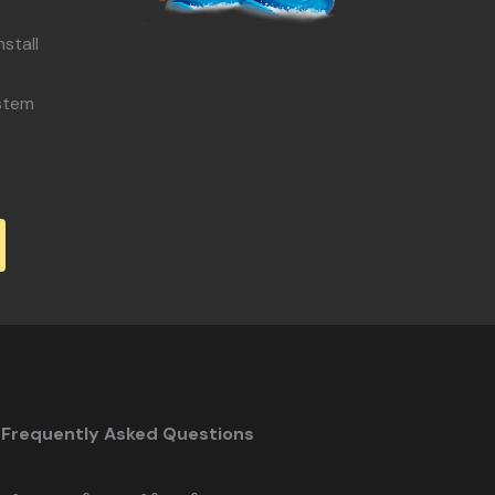
stall
stem
်း Frequently Asked Questions