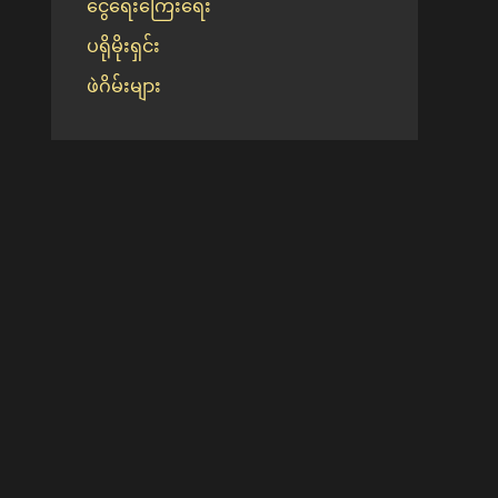
ငွေရေးကြေးရေး
ပရိုမိုးရှင်း
ဖဲဂိမ်းများ