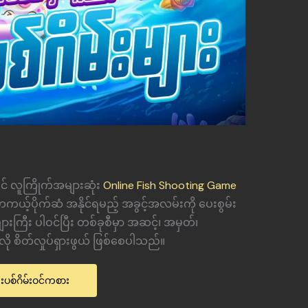
တွင် လူကြိုက်အများဆုံး
Online Fish Shooting Game
့်ပိုက်ဆံ အနိုင်ရမည့် အခွင့်အလမ်းကို ပေးစွမ်း
ကြီး ပါဝင်ပြီး တစ်ခုစီမှာ အဆင့်၊ အမှတ်၊
ို စိတ်လှုပ်ရှားဖွယ် ဖြစ်စေပါသည်။
ါးပစ်ဂိမ်းဝင်ကစား