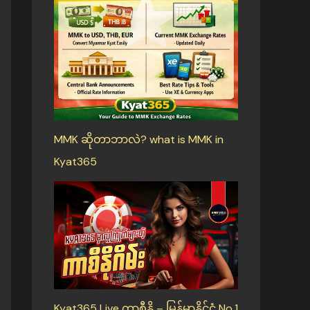
MMK ဆိုတာဘာလဲ? what is MMK in
Kyat365
Kyat365 Live ကာစီနို – မြန်မာနိုင်ငံ No.1