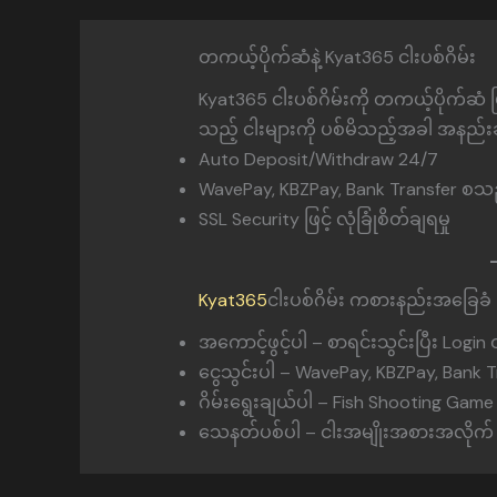
တကယ့်ပိုက်ဆံနဲ့ Kyat365 ငါးပစ်ဂိမ်း
Kyat365 ငါးပစ်ဂိမ်းကို တကယ့်ပိုက်ဆံ ဖြ
သည့် ငါးများကို ပစ်မိသည့်အခါ အနည်းဆ
Auto Deposit/Withdraw 24/7
WavePay, KBZPay, Bank Transfer စသည်
SSL Security ဖြင့် လုံခြုံစိတ်ချရမှု
Kyat365
ငါးပစ်ဂိမ်း ကစားနည်းအခြေခံ
အကောင့်ဖွင့်ပါ – စာရင်းသွင်းပြီး Logi
ငွေသွင်းပါ – WavePay, KBZPay, Bank T
ဂိမ်းရွေးချယ်ပါ – Fish Shooting Game 
သေနတ်ပစ်ပါ – ငါးအမျိုးအစားအလိုက်