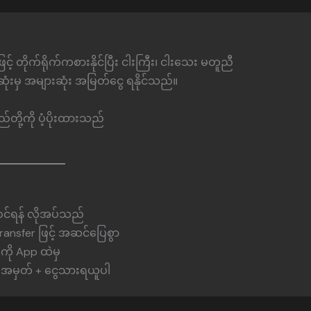
င့် တိုက်ရိုက်ကစားနိုင်ပြီး ငါးကြီး၊ ငါးသေး မတူညီ
ုံးမှ အများဆုံး အမြတ်ငွေ ရနိုင်သည်။
တို့ကို ပံ့ပိုးထားသည်
n ဝင်ရန် လိုအပ်သည်
ransfer ဖြင့် အဆင်ပြေစွာ
ကို App ထဲမှ
 အမှတ် + ငွေသားရယူပါ