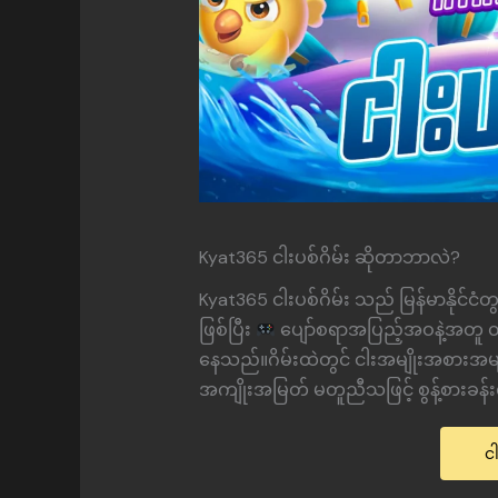
Kyat365 ငါးပစ်ဂိမ်း ဆိုတာဘာလဲ?
Kyat365 ငါးပစ်ဂိမ်း သည် မြန်မာနိုင်ငံ
ဖြစ်ပြီး
ပျော်စရာအပြည့်အဝနဲ့အတူ တကယ
နေသည်။ဂိမ်းထဲတွင် ငါးအမျိုးအစားအများ
အကျိုးအမြတ် မတူညီသဖြင့် စွန့်စားခန်းလ
င