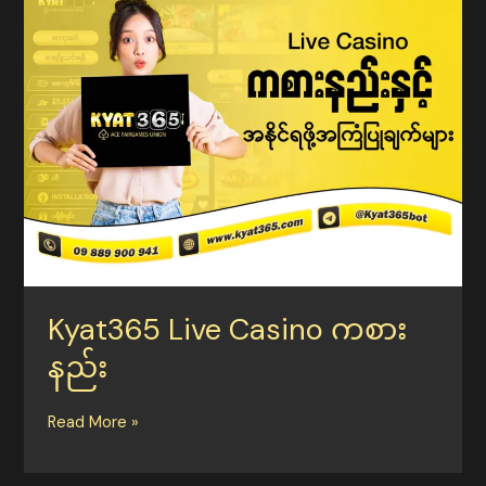
Live
Casino
ကစား
နည်း
Kyat365 Live Casino ကစား
နည်း
Read More »