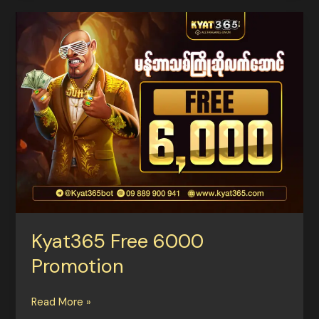
Kyat365
Free
6000
Promotion
Kyat365 Free 6000
Promotion
Read More »