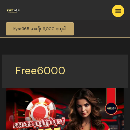
Skip
to
content
Kyat365 မှာဖရီး 6,000 ရယူပါ
Free6000
Kyat365
Live
ကာ
စီ
နို
–